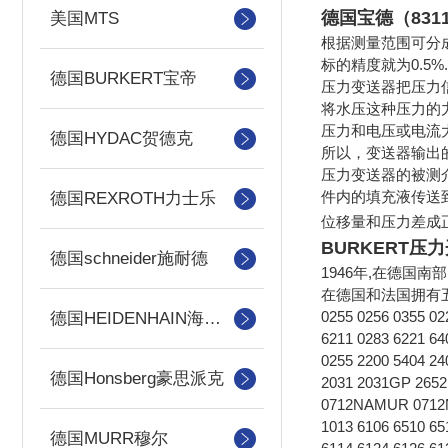
德国宝德（831
美国MTS
根据测量范围可分成
标的精度就为0.5%
德国BURKERT宝帝
压力变送器把压力
将水压这种压力的
压力和电压或电
德国HYDAC贺德克
所以，变送器输出
压力变送器的被测
件内的填充液传送
德国REXROTH力士乐
位移量和压力差成
BURKERT压
德国schneider施耐德
1946年,在德国南
在德国和法国拥有五家生
0255 0256 0355 02
德国HEIDENHAIN海德汉
6211 0283 6221 64
0255 2200 5404 
德国Honsberg豪思派克
2031 2031GP 265
0712NAMUR 0712N
1013 6106 6510 6
德国MURR穆尔