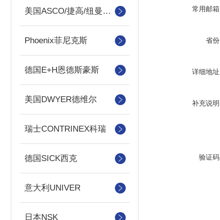
常用邮箱
美国ASCO/捷高/纽曼蒂克
Phoenix菲尼克斯
省份
德国E+H恩德斯豪斯
详细地址
美国DWYER德维尔
补充说明
瑞士CONTRINEX科瑞
验证码
德国SICK西克
意大利UNIVER
日本NSK