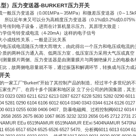
1型）压力变送器-BURKERT压力开关
一般压力变送器（0.001MPa～35MPa）和微差压变送器（0～1
. 所以近年来又可以分为高精度压力变送器（0.1%或0.2%或0.075
信号传到电子设备，进而在计算机显示压力。其原理大致是：
力学信号转变成电流（4-20mA）这样的电子信号
流大小成线性关系，一般是正比关系
的电压或电流随压力增大而增大，由此得出一个压力和电压或电
介质的两种压力通入高、低两压力室，低压室压力采用大气压或真空
到测量膜片两侧。压力变送器是由测量膜片与两侧绝缘片上的电极各
正比，故两侧电容量就不等，通过振荡和解调环节，转换成与压力成
力开关
部的一家工厂“Burkert"开始了其控制产品的制造。经过半个多世纪的不
产厂、在四十多个国家和地区设 立了分公司的跨国集团，其主要产品包括电磁阀612
23 0323 0283 6211 6212 6213 0287 6227 6228 5281 5282 0290 6011
04 5281 0290 6104 6106 6012 6014 0340 0343 0344 6124 6126 0127
2400 6013 0255 6038 0406 0407、防暴电磁阀、过程控制阀6012 6014 0450 
2 2658 2655 2675 8630 1067 8635 3232 3233 2656 0145 2712 
AMUR EEu 6519NAMUR 6519NAMUR EExi 5404NAMUR 5470NAMUR
511 6516 6517 6524 6525 6526 6527 5470、分析阀6011 6013 6104 610