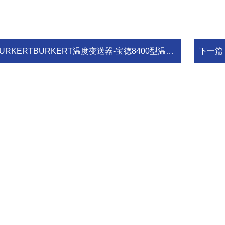
URKERTBURKERT温度变送器-宝德8400型温度开关（带显示器）
下一篇