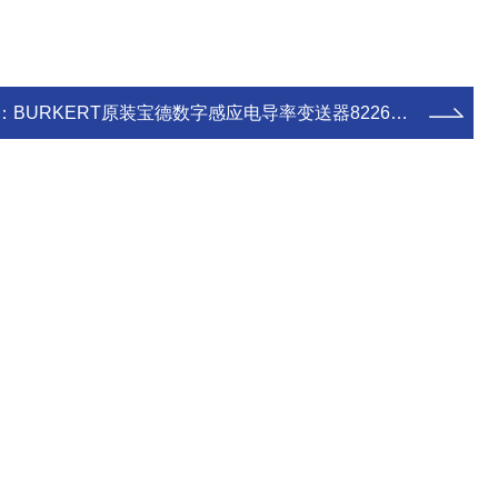
：
BURKERT原装宝德数字感应电导率变送器8226系列热销