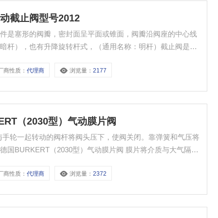
截止阀型号2012
lve）的启闭件是塞形的阀瓣，密封面呈平面或锥面，阀瓣沿阀座的中心线
：暗杆），也有升降旋转杆式，（通用名称：明杆）截止阀是指
德上海办事处@宝得两位两通气动截止阀型号2012
厂商性质：
代理商
浏览量：
2177
RT（2030型）气动膜片阀
原理是由与手轮一起转动的阀杆将阀头压下，使阀关闭。靠弹簧和气压将
BURKERT（2030型）气动膜片阀 膜片将介质与大气隔
死区体积不到相同口径波纹管阀的一半。易于排除痕量残留气
厂商性质：
代理商
浏览量：
2372
粒子落入介质中。