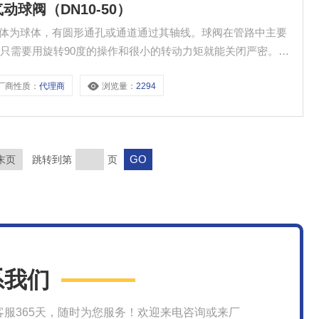
动球阀（DN10-50）
旋塞体为球体，有圆形通孔或通道通过其轴线。球阀在管路中主要
只需要用旋转90度的操作和很小的转动力矩就能关闭严密。德
0-50）
厂商性质：
代理商
浏览量：
2294
末页
跳转到第
页
系我们
客服365天，随时为您服务！欢迎来电咨询或来厂