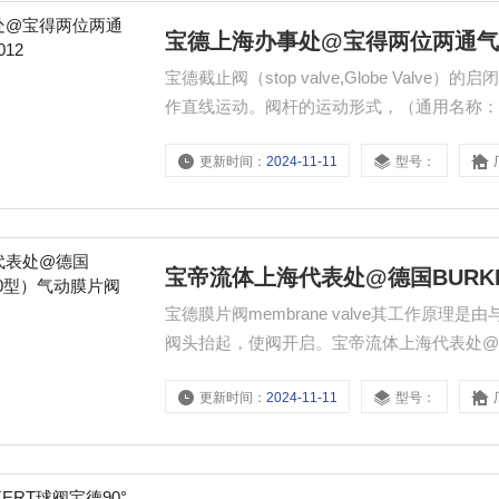
宝德上海办事处@宝得两位两通气动
宝德截止阀（stop valve,Globe Va
作直线运动。阀杆的运动形式，（通用名称
关闭件（阀瓣）沿阀座中心线移动的阀门。宝
更新时间：
2024-11-11
型号：
宝帝流体上海代表处@德国BURKE
宝德膜片阀membrane valve其工作
阀头抬起，使阀开启。宝帝流体上海代表处@德国
开。 其优点是密封性好，可靠，死区小，其
更新时间：
2024-11-11
型号：
体；阀头与阀座间无相对摩擦，不会有金属