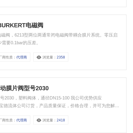
URKERT电磁阀
RT电磁阀，6213型两位两通常闭电磁阀带耦合膜片系统。零压启
要0.1bar的压差。
厂商性质：
代理商
浏览量：
2358
膜片阀型号2030
030，塑料阀体，通径DN15-100 我公司优势供应
接从宝德流体公司订货，产品质量保证，价格合理，并可为您解决
厂商性质：
代理商
浏览量：
2418