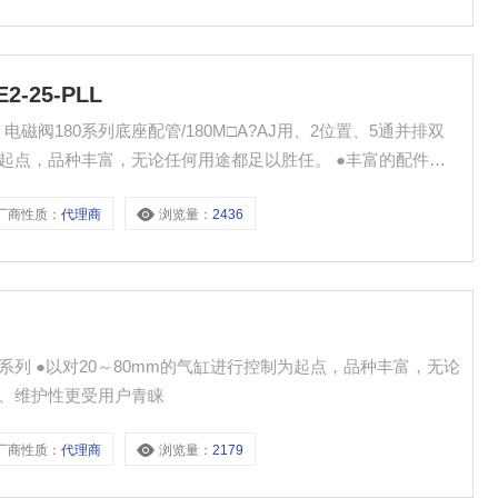
-25-PLL
PLL：电磁阀180系列底座配管/180M□A?AJ用、2位置、5通并排双
为起点，品种丰富，无论任何用途都足以胜任。 ●丰富的配件，
厂商性质：
代理商
浏览量：
2436
种丰富，无论
装、维护性更受用户青睐
厂商性质：
代理商
浏览量：
2179