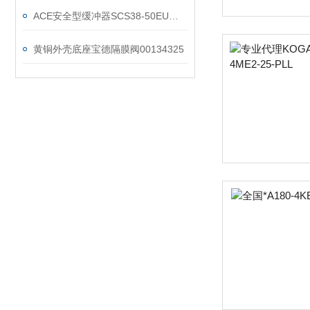
ACE安全型缓冲器SCS38-50EU规格参数介绍
黄铜外壳底座宝德隔膜阀00134325