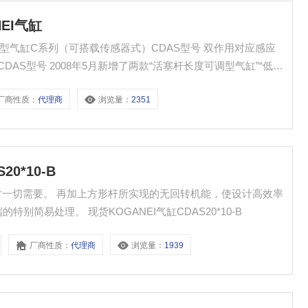
NEI气缸
气缸：薄型气缸C系列（可搭载传感器式）CDAS型号 双作用对应感应
长度可调型气缸”“低摩
薄型主
厂商性质：
代理商
浏览量：
2351
0*10-B
应对一切需要。 再加上方形杆所实现的无回转机能，使设计高效率
的机械装置进一步成为可能。 另有活塞杆前端的特别简易处理。 现货KOGANEI气缸CDAS20*10-B
厂商性质：
代理商
浏览量：
1939