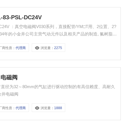
3-PSL-DC24V
用、2位置、2?
934年的小金井公司主营气动元件以及相关产品的制造, 氟树脂元
厂商性质：
代理商
浏览量：
2275
EI电磁阀
阀 是对直径为32～80mm的气缸进行驱动控制的有高信赖度、高耐久
小金井电磁阀
厂商性质：
代理商
浏览量：
1888