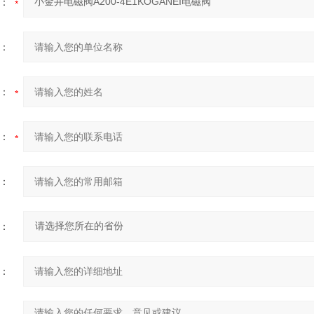
：
：
：
：
：
：
：