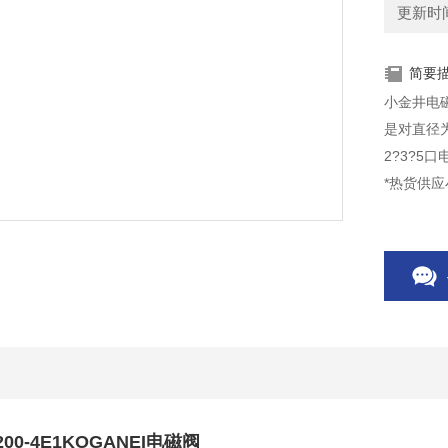
更新时间：
简要
小金井电磁阀
是对直径
2?3?5
*热货供
0-4E1KOGANEI电磁阀