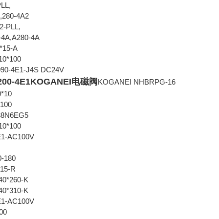
PLL,
A,280-4A2
2-PLL,
-4A,A280-4A
*15-A
10*100
0-4E1-J4S DC24V
0-4E1KOGANEI电磁阀
KOGANEI NHBRPG-16
0*10
-100
88N6EG5
10*100
E1-AC100V
A
-180
15-R
0*260-K
0*310-K
E1-AC100V
00