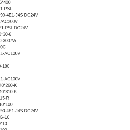
6*400
E1-PSL
0-4E1-J4S DC24V
1/AC200V
E1-PSL DC24V
*30-8
0-3007W
10C
E1-AC100V
A
-180
E1-AC100V
0*260-K
0*310-K
15-R
10*100
0-4E1-J4S DC24V
G-16
0*10
-100