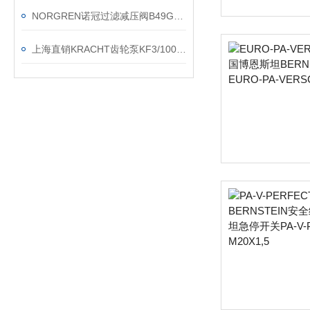
NORGREN诺冠过滤减压阀B49G-3GK-AW1-RMG的安装方法
上海直销KRACHT齿轮泵KF3/100F20B N0A 7DP1/197