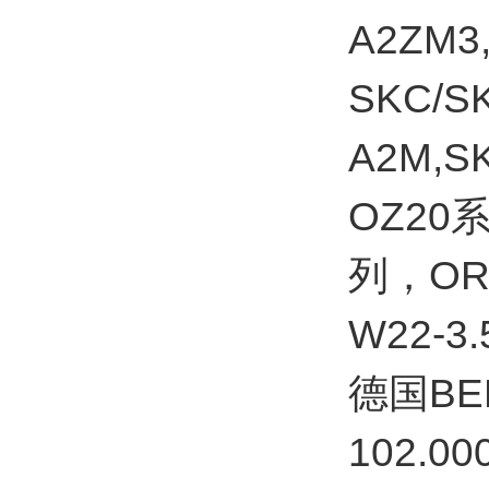
A2ZM3
SKC/S
A2M,S
OZ20
列，OR
W22-3.
德国BE
102.00