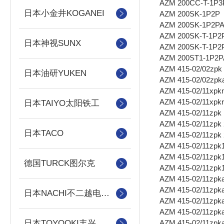
AZM 200CC-T-1P3
日本小金井KOGANEI
AZM 200SK-1P2P
AZM 200SK-1P2P
AZM 200SK-T-1P2
日本神视SUNX
AZM 200SK-T-1P2
AZM 200ST1-1P2P
AZM 415-02/02zpk
日本油研YUKEN
AZM 415-02/02zpk
AZM 415-02/11xpk
AZM 415-02/11xpk
日本TAIYO太阳铁工
AZM 415-02/11zpk
AZM 415-02/11zpk
日本TACO
AZM 415-02/11zpk
AZM 415-02/11zpk
AZM 415-02/11zpk
德国TURCK图尔克
AZM 415-02/11zpk
AZM 415-02/11zpk
AZM 415-02/11zpk
日本NACHI不二越电磁阀/泵
AZM 415-02/11zpk
AZM 415-02/11zpk
AZM 415-02/11zpk
日本TOYOOKI丰兴