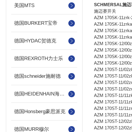
SCHMERSAL
美国MTS
施迈赛开关
AZM 170SK-11zrk
德国BURKERT宝帝
AZM 170SK-11zrk
AZM 170SK-11zrk
AZM 170SK-11zrk
德国HYDAC贺德克
AZM 170SK-12/00
AZM 170SK-12/00
AZM 170SK-12/00z
德国REXROTH力士乐
AZM 170SK-12/00
AZM 170ST-11/02z
AZM 170ST-11/02
德国schneider施耐德
AZM 170ST-11/02z
AZM 170ST-11/02z
德国HEIDENHAIN海德汉
AZM 170ST-11/11z
AZM 170ST-11/11z
AZM 170ST-11/11z
德国Honsberg豪思派克
AZM 170ST-11/11z
AZM 170ST-12/02z
AZM 170ST-12/02
德国MURR穆尔