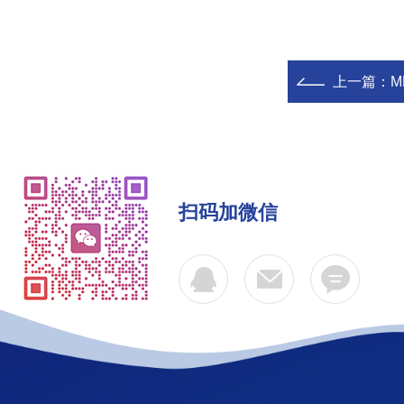
上一篇：
ML
扫码加微信