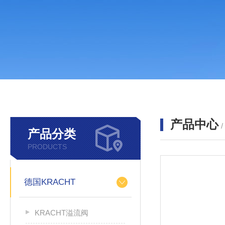
产品中心
产品分类
PRODUCTS
德国KRACHT
KRACHT溢流阀