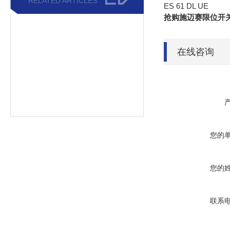
RELATED ARTICLES
ES 61 DL UE
抢购施迈赛限位开关
在线咨询
您的
您的
联系