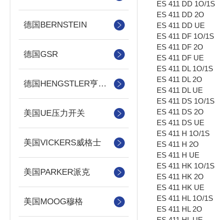
ES 411 DD 1O/1S
ES 411 DD 2O
德国BERNSTEIN
ES 411 DD UE
ES 411 DF 1O/1S
ES 411 DF 2O
德国GSR
ES 411 DF UE
ES 411 DL 1O/1S
ES 411 DL 2O
德国HENGSTLER亨士乐
ES 411 DL UE
ES 411 DS 1O/1S
ES 411 DS 2O
美国UE压力开关
ES 411 DS UE
ES 411 H 1O/1S
美国VICKERS威格士
ES 411 H 2O
ES 411 H UE
ES 411 HK 1O/1S
美国PARKER派克
ES 411 HK 2O
ES 411 HK UE
ES 411 HL 1O/1S
美国MOOG穆格
ES 411 HL 2O
ES 411 HL UE