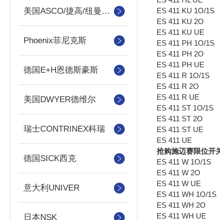
ES 411 KU 1O/1S
美国ASCO/捷高/纽曼蒂克
ES 411 KU 2O
ES 411 KU UE
Phoenix菲尼克斯
ES 411 PH 1O/1S
ES 411 PH 2O
ES 411 PH UE
德国E+H恩德斯豪斯
ES 411 R 1O/1S
ES 411 R 2O
ES 411 R UE
美国DWYER德维尔
ES 411 ST 1O/1S
ES 411 ST 2O
瑞士CONTRINEX科瑞
ES 411 ST UE
ES 411 UE
抢购施迈赛限位开关
德国SICK西克
ES 411 W 1O/1S
ES 411 W 2O
ES 411 W UE
意大利UNIVER
ES 411 WH 1O/1S
ES 411 WH 2O
ES 411 WH UE
日本NSK