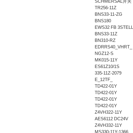
SCHMERSAL开关
TR256-11Z
BNS33-11-ZG
BNS180
EWS32 FB 3STELL
BNS33-11Z
BN310-RZ
EDRRS40_VHRT_
NGZ12-S
MK015-11Y
ES61Z10/1S
335-11Z-2079
E_12TF_
TD422-01Y
TD422-01Y
TD422-01Y
TD422-01Y
Z4VH322-11Y
AES6112 DC24V
Z4VH332-11Y
MS330-11Y-1366