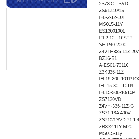
RELATED ARTICLES
2S73IOI-ISVD
ZS61Z10/1S
IFL-2-12-10T
MS015-11Y
ES13001001
IFL2-12L-10STR
SE-P40-2000
Z4VTH335-11Z-207
BZ16-B1
A-ES61-73116
Z3K336-11Z
IFL15-30L-10TP 
IFL.15-30L-10TN
IFL15-30L-10/10P
ZS7120VD
Z4VH-336-11Z-G
ZS71 16A 400V
ZS710/1SVD 71.1.4
ZR332-11Y-M20
MS015-11y