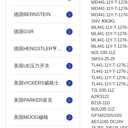
MD441-11Y-T-1276
MD441-11Y-T-1276
德国BERNSTEIN
MD441-11Y-T-1276
SNV 4063KL
ML441-11Y-T-1276-
德国GSR
ML441-11Y-T-1276-
ML441-11Y-T-1276-
ML441-11Y-T-1276-
德国HENGSTLER亨士乐
M2L 035-11Z
SMS3-25-25
TL441-11Y-T-1276-
美国UE压力开关
TL441-11Y-T-1276-
TL441-11Y-T-1276-
美国VICKERS威格士
TL441-11Y-T-1276-
T2L 035-11Z
AZR3122
美国PARKER派克
BZ16-11D
M2L035-11Z
GFSM210S/10S
美国MOOG穆格
AES1165 DC24V
ZS75S 20E/2S VD