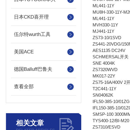
ML441-11Y
MU8H-330-11Y-M2
日本CKD喜开理
ML441-11Y
MVH330-11Y
MJ441-11Y
伍尔特wurth工具
ZS73-10/1SVD
ZS441-20VDG/150
AES1135 DC24V
美国ACE
SCHMERSAL开关
SNE 4004K
德国Balluff巴鲁夫
ZS7320WVD
MK017-22Y
ZS75-16A/400V 2
查看全部
T2C441-11Y
SN04062K
IFL50-385-10/01ZG
IFL150-385-10/01Z
SMSP-100 3000M
TYS400-12/BI-M20
相关文章
ZS7310/ESVD