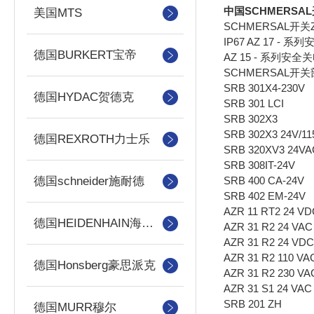
中国SCHMERSAL
美国MTS
SCHMERSAL开关Z
IP67 AZ 17 
德国BURKERT宝帝
AZ 15 - 系列
SCHMERSAL开
SRB 301X4-230V
德国HYDAC贺德克
SRB 301 LCI
SRB 302X3
SRB 302X3 24V/11
德国REXROTH力士乐
SRB 320XV3 24VA
SRB 308IT-24V
SRB 400 CA-24V
德国schneider施耐德
SRB 402 EM-24V
AZR 11 RT2 24 VD
德国HEIDENHAIN海德汉
AZR 31 R2 24 VAC
AZR 31 R2 24 VDC
AZR 31 R2 110 VA
德国Honsberg豪思派克
AZR 31 R2 230 VA
AZR 31 S1 24 VAC
SRB 201 ZH
德国MURR穆尔