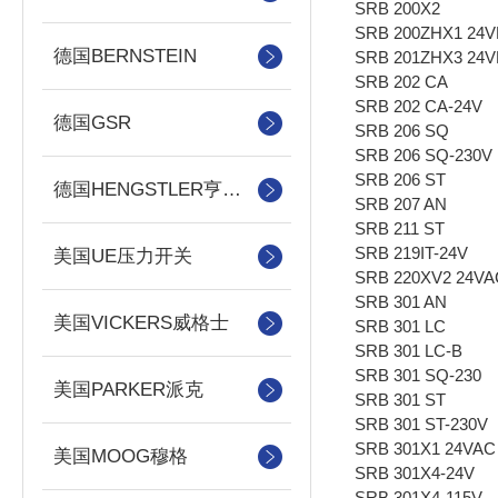
SRB 200X2
SRB 200ZHX1 24
德国BERNSTEIN
SRB 201ZHX3 24
SRB 202 CA
SRB 202 CA-24V
德国GSR
SRB 206 SQ
SRB 206 SQ-230V
SRB 206 ST
德国HENGSTLER亨士乐
SRB 207 AN
SRB 211 ST
SRB 219IT-24V
美国UE压力开关
SRB 220XV2 24VA
SRB 301 AN
美国VICKERS威格士
SRB 301 LC
SRB 301 LC-B
SRB 301 SQ-230
美国PARKER派克
SRB 301 ST
SRB 301 ST-230V
SRB 301X1 24VAC
美国MOOG穆格
SRB 301X4-24V
SRB 301X4-115V