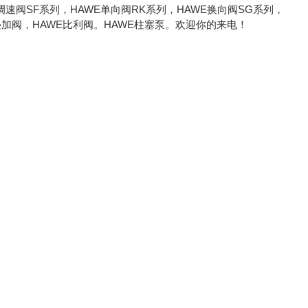
调速阀SF系列，HAWE单向阀RK系列，HAWE换向阀SG系列，
E叠加阀，HAWE比利阀。HAWE柱塞泵。欢迎你的来电！