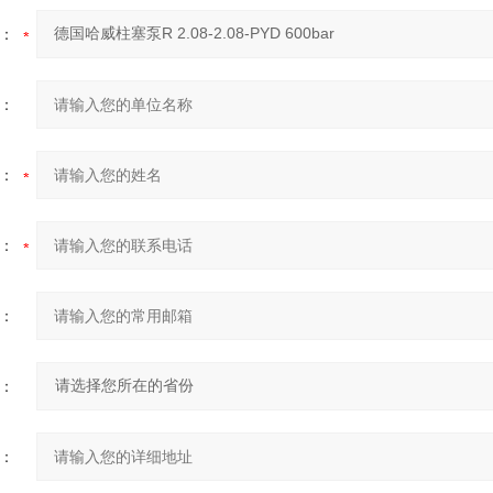
：
：
：
：
：
：
：