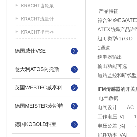
KRACHT齿轮泵
产品特征
KRACHT流量计
符合94/9/EG(
ATEX防爆产品许
KRACHT指示器
组II, 类型(1) G D
1通道
德国威仕VSE
继电器输出
输出功能可选
意大利ATOS阿托斯
短路监控和断线监
英国WEBTEC威泰科
IFM传感器的开关放
电气数据
德国MEISTER麦斯特
电气设计 AC
工作电压 [V] 115 
德国KOBOLD科宝
电压公差 [%] -10
消耗功率 [VA] 1