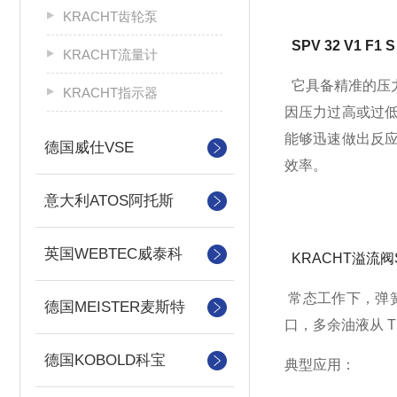
KRACHT齿轮泵
SPV 32 V1 F1 S
KRACHT流量计
它具备精准的压
KRACHT指示器
因压力过高或过
能够迅速做出反
德国威仕VSE
效率。
意大利ATOS阿托斯
英国WEBTEC威泰科
KRACHT溢流阀SPV
常态工作下，弹簧
德国MEISTER麦斯特
口，多余油液从 
德国KOBOLD科宝
典型应用：