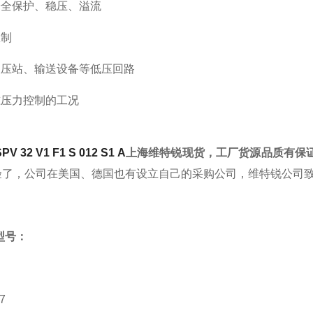
安全保护、稳压、溢流
限制
液压站、输送设备等低压回路
准压力控制的工况
32 V1 F1 S 012 S1 A
上海维特锐现货，工厂货源品质有保
验了，公司在美国、德国也有设立自己的采购公司，维特锐公司
型号：
7