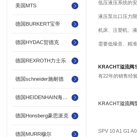
低压液压系统的
美国MTS
液压泵出口压力
德国BURKERT宝帝
机床、注塑机、
德国HYDAC贺德克
需要低噪音、精
德国REXROTH力士乐
KRACHT溢流阀SPV 
有22年的销售经
德国schneider施耐德
德国HEIDENHAIN海德汉
KRACHT溢流阀
德国Honsberg豪思派克
SPV 10 A1 G1 A0
德国MURR穆尔