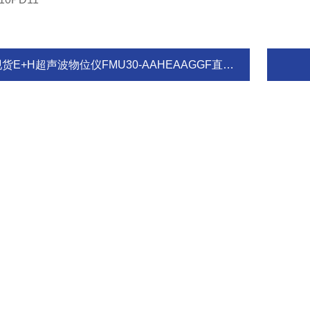
货E+H超声波物位仪FMU30-AAHEAAGGF直销渠道