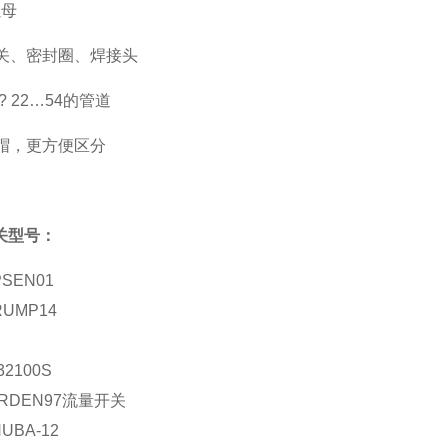
螺母
开关、密封圈、焊接头
? 22…54的管道
螺帽，更方便区分
关型号：
PSEN01
RUMP14
32100S
0ARDEN97流量开关
HUBA-12