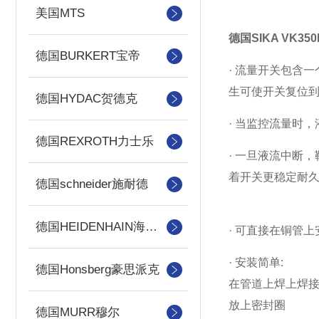
美国MTS
德国SIKA VK35
德国BURKERT宝帝
· 流量开关包含
生可使开关复位
德国HYDAC贺德克
· 当监控流量时
德国REXROTH力士乐
· 一旦液流中断
着开关更稳定耐
德国schneider施耐德
德国HEIDENHAIN海德汉
· 可直接在铜管上
· 安装简单:
德国Honsberg豪思派克
在管道上焊上焊
放上密封圈
德国MURR穆尔