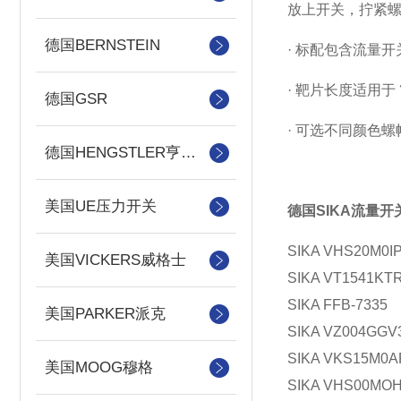
放上开关，拧紧
德国BERNSTEIN
· 标配包含流量
· 靶片长度适用于 
德国GSR
· 可选不同颜色
德国HENGSTLER亨士乐
美国UE压力开关
德国SIKA流量开
SIKA VHS20M0I
美国VICKERS威格士
SIKA VT1541KT
SIKA FFB-7335
美国PARKER派克
SIKA VZ004GGV
SIKA VKS15M
美国MOOG穆格
SIKA VHS00MO