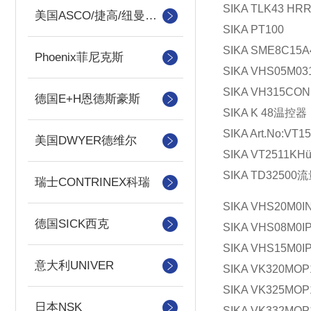
SIKA TLK43 HR
美国ASCO/捷高/纽曼蒂克
SIKA PT100
SIKA SME8C1
Phoenix菲尼克斯
SIKA VHS05M
SIKA VH315CON
德国E+H恩德斯豪斯
SIKA K 48温控器
SIKA Art.No:V
美国DWYER德维尔
SIKA VT2511K
SIKA TD32500
瑞士CONTRINEX科瑞
SIKA VHS20M0I
德国SICK西克
SIKA VHS08M0I
SIKA VHS15M0I
意大利UNIVER
SIKA VK320MOP
SIKA VK325MOP
日本NSK
SIKA VK332MOP