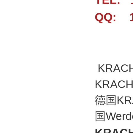
QQ: 1
KRAC
KRA
德国K
国We
KRA