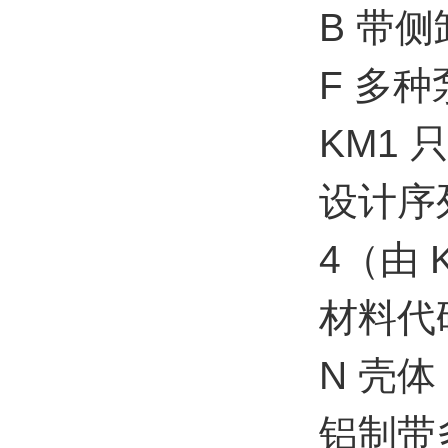
B 带
F 多
KM1 
设计序
4（由 K
材料代
N 壳体
铝制带