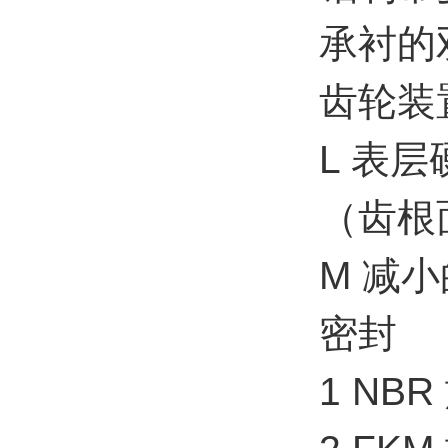
承衬的
齿轮装
L 表
（齿根
M 减
密封
1 NB