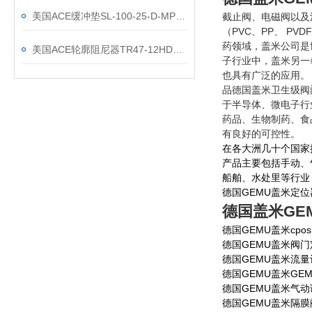
美国ACE缓冲垫SL-100-25-D-MP3介绍
截止阀、电磁阀以及
（PVC、PP、 P
药领域，盖米公司是
美国ACE轮廓阻尼器TR47-12HD特性
子行业中，盖米另一
也具有广泛的应用。 
品德国盖米卫生级阀
于半导体、微电子行
药品、生物制药、食
有良好的可控性。
在各大洲几十个国家
产品主要包括手动、
船舶、水处里等行业
德国GEMU盖米定位器EP
德国盖米GE
德国GEMU盖米cpos
德国GEMU盖米阀门定位器
德国GEMU盖米流量计
德国GEMU盖米GEMU 
德国GEMU盖米气动
德国GEMU盖米隔膜阀 GE