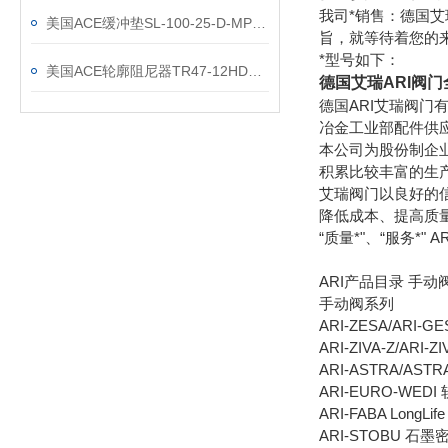
我司*销售：德国艾
美国ACE缓冲垫SL-100-25-D-MP3介绍
旨，就等待着您的
*型号如下：
美国ACE轮廓阻尼器TR47-12HD特性
德国艾瑞ARI阀门
德国ARI艾瑞阀门
冶金工业部配件供
本公司为股份制企
积累比较丰富的生
艾瑞阀门以良好的
降低成本、提高质
“质量*"、“服务*" 
ARI产品目录 手
手动阀系列
ARI-ZESA/ARI
ARI-ZIVA-Z/A
ARI-ASTRA/AS
ARI-EURO-WED
ARI-FABA Long
ARI-STOBU 石