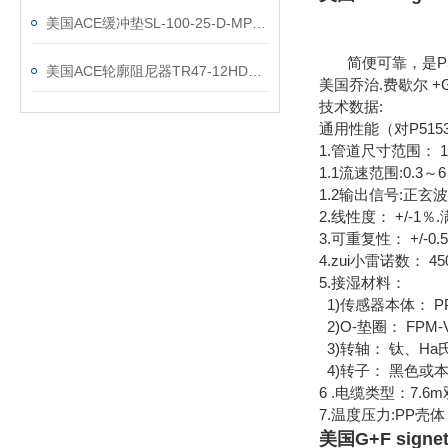
美国ACE缓冲垫SL-100-25-D-MP3介绍
简便可靠，是P5
美国ACE轮廓阻尼器TR47-12HD特性
美国乔治.费歇尔 +
技术数据:
通用性能（对P515
1.管道尺寸范围： 15－1
1.1流速范围:0.3～6 
1.2输出信号:正玄波6Hz
2.线性度： +/-1％
3.可重复性： +/-0.
4.zui小雷诺数： 45
5.接湿材料：
1)传感器本体： PP
2)O-垫圈： FPM-Vi
3)转轴： 钛、Ha
4)转子： 黑色或本色的
6 .电缆类型：7.6
7.温度压力:PP壳体 12.
美国G+F sig