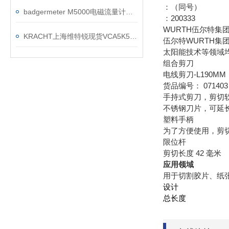
：（同号）
badgermeter M5000电磁流量计安装使用注意事项
：200333
WURTH伍尔特集
KRACHT上海维特锐现货VCA5K5F3R1SH流量计
伍尔特WURTH
太阳能技术等领域
组合剪刀
电线剪刀-L190MM
货品编号： 071403 
手持式剪刀，剪切
不锈钢刀片，可延
塑料手柄
为了方便使用，剪
限位杆
剪切长度 42 毫米
应用领域
用于切割胶片、纸
设计
总长度