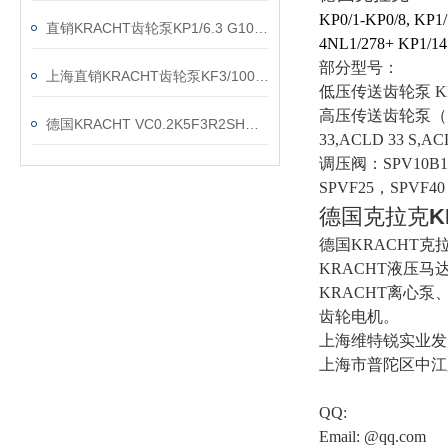
KP0/1-KP0/8, KP1
直销KRACHT齿轮泵KP1/6.3 G10A KOA4NL2
4NL1/278+ KP1/1
部分型号：
上海直销KRACHT齿轮泵KF3/100F20B N0A 7DP1/197
低压传送齿轮泵 KF 0/0
高压传送齿轮泵（大于25BAR
德国KRACHT VC0.2K5F3R2SH流量计现货渠道
33,ACLD 33 S,A
调压阀：SPV10B1G
SPVF25，SPVF40
德国克拉克
K
德国KRACHT克
KRACHT液压马
KRACHT离心泵
齿轮电机。
上海维特锐实业发
上海市普陀区中江路8
QQ:
Email: @qq.com