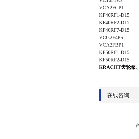
VC16F1PS
VCA2FCP1
KF40RF1-D15
KF40RF2-D15
KF40RF7-D15
VC0.2F4PS
VCA2FBP1
KF50RF1-D15
KF50RF2-D15
KRACHT
齿轮泵
在线咨询