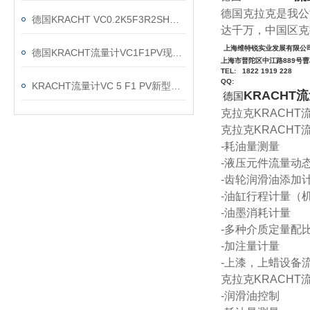
德国克拉克是我公
德国KRACHT VC0.2K5F3R2SH流量计现货渠道
达千万，中国区克
上海维特锐实业发展有限公
德国KRACHT流量计VC1F1PV现货当天发
上海市普陀区中江路889号曹杨
TEL: 1822 1919 228
QQ:
KRACHT流量计VC 5 F1 PV新型号：VC 5 K1 F1 P2 VH的区别
KRACHT
德国
克拉克KRACH
克拉克KRACHT
-耗油量测量
-液压元件流量动
-齿轮润滑油添加
-油缸行程计量（
-油墨消耗计量
-多种介质定量配
-加注量计量
-上漆，上蜡设备
克拉克KRACHT
-润滑油控制