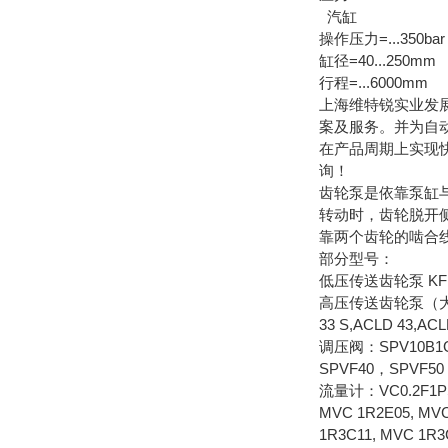
汽缸
操作压力=...350bar
缸径=40...250mm
行程=...6000mm
上海维特锐实业发
案及服务。并为自
在产品周期上实现
询！
齿轮泵是依靠泵缸
转动时，齿轮脱开
靠两个齿轮的啮合
部分型号：
低压传送齿轮泵 KF 0/0
高压传送齿轮泵（大于25BAR
33 S,ACLD 43,AC
调压阀：SPV10B1G
SPVF40，SPVF50
流量计：VC0.2F1PS，
MVC 1R2E05, MVC
1R3C11, MVC 1R3