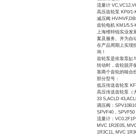
流量计 VC,VC12,V
高压齿轮泵 KP0/1-KP0
减压阀 HV/HVF,DB
齿轮电机 KM1/5
上海维特锐实业发
案及服务。并为自
在产品周期上实现
询！
齿轮泵是依靠泵缸
转动时，齿轮脱开
靠两个齿轮的啮合
部分型号：
低压传送齿轮泵 KF 0/0
高压传送齿轮泵（大于25BAR
33 S,ACLD 43,AC
调压阀：SPV10B1G
SPVF40，SPVF50
流量计：VC0.2F1PS，
MVC 1R2E05, MVC
1R3C11, MVC 1R3