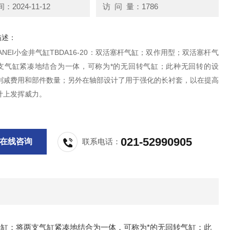
2024-11-12
访 问 量：1786
描述：
ANEI小金井气缸TBDA16-20：双活塞杆气缸；双作用型；双活塞杆气
支气缸紧凑地结合为一体，可称为*的无回转气缸；此种无回转的设
削减费用和部件数量；另外在轴部设计了用于强化的长衬套，以在提高
计上发挥威力。
021-52990905
在线咨询
联系电话：
缸；将两支气缸紧凑地结合为一体，可称为*的无回转气缸；此