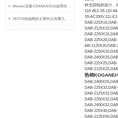
种无回转的设计，
Meister流量计DKM/A/3/15故障排除方法介绍
110-4E2-39,110-4
39-AC200V,111-E1
VESTA电磁阀的主要特点有哪几种呢？
DAB-225X16,DAB-
DAB-2125X16,DAB
DAB-2250X16,DAB
DAB-225X20,DAB-
AB-2125X20,DAB-
DAB-2250X20,DAB
DAB-2400X20,DAB
DAB-225X25,DAB-
DAB-2125X25,DAB
热销KOGANEI
DAB-2400X25,DAB
DAB-225X32,DAB-
DAB-2125X32,DAB
DAB-2250X32,DAB
DAB-2400X32,DAB
DAB-225X40,DAB-
DAB-2125X40,DAB