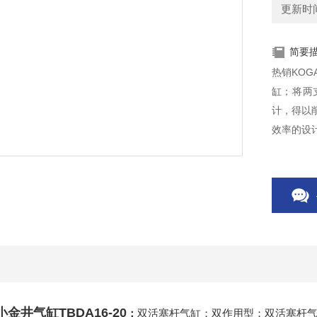
更新时间：
简要
热销KOG
缸；将两
计，得以
效率的设
小金井气缸TBDA16-20
：
双活塞杆气缸；双作用型；双活塞杆气