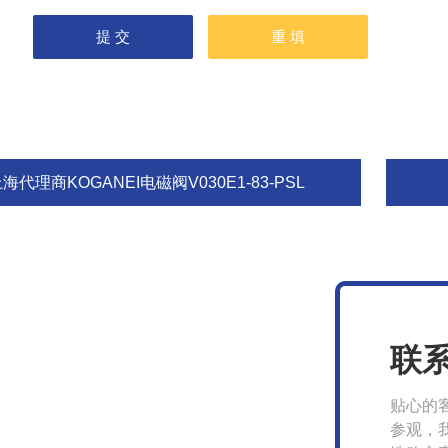
海代理商KOGANEI电磁阀V030E1-83-PSL
联
贴心的
参观，