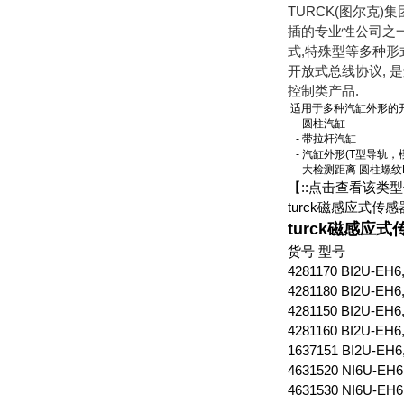
TURCK(图尔克
插的专业性公司之一
式,特殊型等多种形
开放式总线协议, 
控制类产品.
适用于多种汽缸外形的
- 圆柱汽缸
- 带拉杆汽缸
- 汽缸外形(T型导轨，楔型
- 大检测距离 圆柱螺纹M 8 x
【::点击查看该类
turck磁感应式传
turck磁感应
货号 型号
4281170 BI2U-EH6
4281180 BI2U-EH6
4281150 BI2U-EH6
4281160 BI2U-EH6
1637151 BI2U-EH6
4631520 NI6U-EH6
4631530 NI6U-EH6