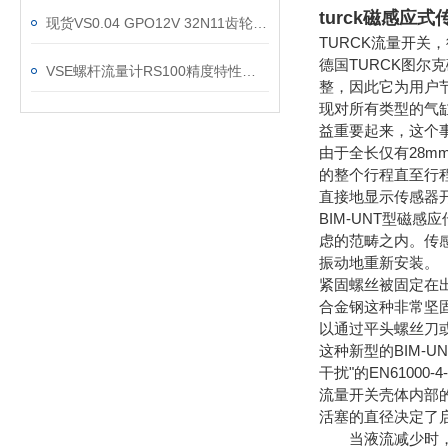
turck磁感应
现货VS0.04 GPO12V 32N11齿轮流量计VSE供货商
TURCK流量开关
德国TURCK图尔
VSE螺杆流量计RS100精度特性是怎么样的，又会受哪些条件影响？
整，因此它为用户
现对所有类型的气
益重要起来，这个
由于全长仅有28m
的整个行程直至行
直接地显示传感器
BIM-UNT型磁
虑的范畴之内。传
振动地重新安装。
紧固螺丝被固定在
合金钢这种非常坚
以通过平头螺丝刀或
这种新型的BIM-
干扰"的EN610
流量开关壳体内部
活塞的直径决定了
当液流减少时，不