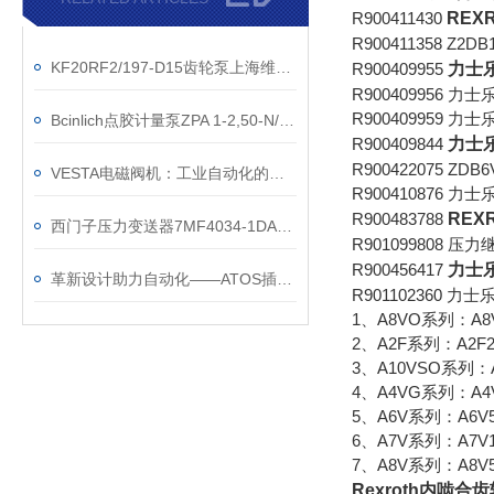
R900411430
REX
R900411358 Z2
KF20RF2/197-D15齿轮泵上海维特锐直销
R900409955
力士
R900409956 力士
R900409959 力士
Bcinlich点胶计量泵ZPA 1-2,50-N/1-2.50-N-I-FCV-B/R产品描述
R900409844
力士
R900422075 ZDB6
VESTA电磁阀机：工业自动化的关键角色
R900410876 力士
R900483788
REX
西门子压力变送器7MF4034-1DA00-1AC1
R901099808 压力
R900456417
力士
革新设计助力自动化——ATOS插装阀全面解析
R901102360 力
1、A8VO系列：A8V
2、A2F系列：A2F23
3、A10VSO系列：A
4、A4VG系列：A4V
5、A6V系列：A6V5
6、A7V系列：A7V16
7、A8V系列：A8V5
Rexroth内啮合