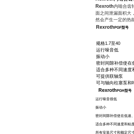
Rexroth
内啮合齿
面之间泄漏面积大
然会产生一定的热
Rexroth
PGF型号
规格1.7至40
运行噪音低
振动小
密封间隙补偿使在
适合多种不同速度
可提供联轴泵
可与轴向柱塞泵和
Rexroth
PGH型号
运行噪音很低
振动小
密封间隙补偿使在低速
适合多种不同速度和粘
所有安装尺寸和额定尺