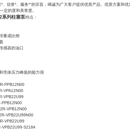
量*、信誉*、服务*"的宗旨，竭诚为广大客户提供优质产品、优质方案
有一定的度和美誉度。
/32系列柱塞泵
特点：
的排量成比例
载
力传感器的油口
降和壳体压力峰值的能力强
R-PPB12N00
R-VPA12N00
R-VPB22U99
-PPB12N00
2R-VPB12N00
2R-VPB22U99N00
R-VPB22U99
-VPB22U99-S2184