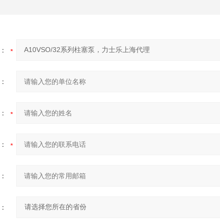
：
：
：
：
：
：