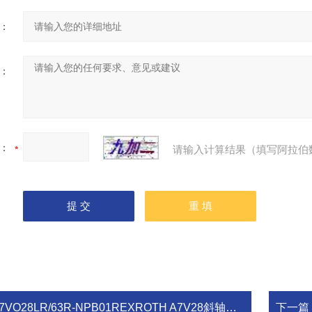
：
：
：
请输入计算结果（填写阿拉伯
7VO28LR/63R-NPB01REXROTH A7V28斜轴式变量柱塞泵
下一篇