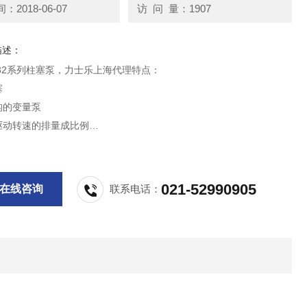
2018-06-07
访 问 量：1907
描述：
O/32系列柱塞泵，力士乐上海代理特点：
塞
构的变量泵
与驱动转速的排量成比例
承的静压卸载
出口有装压力传感器的油口
021-52990905
在线咨询
联系电话：
动小
穴、吸油压降和壳体压力峰值的能力强
的通轴驱动