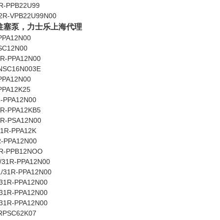
R-PPB22U99
32R-VPB22U99N00
系列柱塞泵，力士乐上海代理
PPA12N00
SC12N00
R-PPA12N00
NSC16N003E
PPA12N00
PPA12K25
-PPA12N00
R-PPA12KB5
R-PSA12N00
1R-PPA12K
R-PPA12N00
1R-PPB12NOO
/31R-PPA12N00
/31R-PPA12N00
31R-PPA12N00
31R-PPA12N00
31R-PPA12N00
RPSC62K07