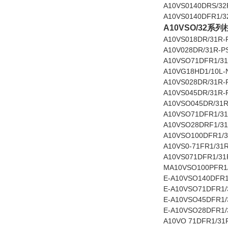
A10VS0140DRS/32
A10VS0140DFR1/
A10VSO/32
A10VS018DR/31R-
A10V028DR/31R-P
A10VSO71DFR1/31
A10VG18HD1/10L-
A10VS028DR/31R-
A10VS045DR/31R-
A10VSO045DR/31R
A10VSO71DFR1/31
A10VSO28DRF1/31
A10VSO100DFR1/3
A10VS0-71FR1/31
A10VS071DFR1/3
MA10VSO100PFR1
E-A10VSO140DFR1
E-A10VSO71DFR1/
E-A10VSO45DFR1/
E-A10VSO28DFR1/
A10VO 71DFR1/31