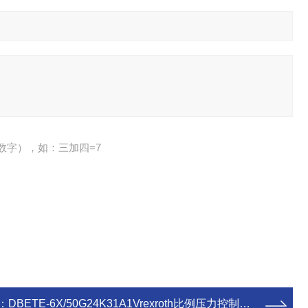
数字），如：三加四=7
：
DBETE-6X/50G24K31A1Vrexroth比例压力控制阀，力士乐热卖