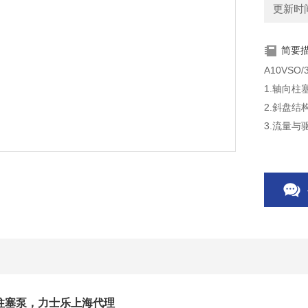
更新时间：
简要
A10VS
1.轴向柱
2.斜盘结
3.流量
4.摇架轴
5.在泵
6.低噪声
7.压力脉
8.功率高
9.耐气
10.通过
系列柱塞泵，力士乐上海代理