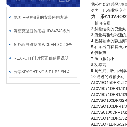
我公司始终秉承“质
努力，已在业界享
力士乐
A10VSO
德国r+w联轴器的安装使用方法
1.轴向柱塞
2.斜盘结构的变量泵
贺德克温度传感器HDA4745系列价格好
3.流量与驱动转速
4.摇架轴承的静压卸
阿托斯电磁换向阀DLEH-3C 20全新现货
5.在泵出口有装压
6.低噪声
REXROTH叶片泵正确使用说明
7.压力脉动小
8.功率高
9.耐气穴、吸油压
分享KRACHT VC 5 F1 P2 SH齿轮流量计使用说明
10.通过的通轴驱动
A10VSO45DFR1/32
A10VS071DFR1/31
A10VS071DFR1/32
A10VSO100DR/32R
A10VSO100DFR1/3
A10VS0100DFR1/3
A10VSO140DRS/32
A10VSO71DRS/32R