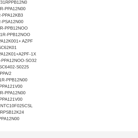
/31RPPB12N0
R-PPA12N00
-PPA12KB3
-PSA12N00
1R-PPB12NOO
31R-PPB12NOO
PA12K001+ AZPF
SC62K01
PA12K01+A2PF-1X
R-PPA12NOO-SO32
SC6402-S0225
PPA/2
1R-PPB12N00
PPA121V00
R-PPA12N00
PPA121V00
-NTC10F025CSL
1RPSB12K24
PPA12N00