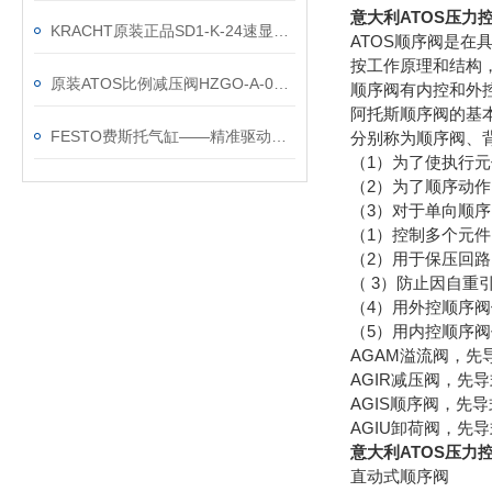
意大利ATOS压力控制
KRACHT原装正品SD1-K-24速显仪表
ATOS顺序阀是
按工作原理和结构
原装ATOS比例减压阀HZGO-A-031/316的安装图纸
顺序阀有内控和外
阿托斯顺序阀的基
FESTO费斯托气缸——精准驱动的未来之选
分别称为顺序阀、
（1）为了使执行
（2）为了顺序动
（3）对于单向顺
（1）控制多个元
（2）用于保压回路
（ 3）防止因自重
（4）用外控顺序
（5）用内控顺序
AGAM溢流阀，先导
AGIR减压阀，先导式
AGIS顺序阀，先导式
AGIU卸荷阀，先导式
意大利ATOS压力控制
直动式顺序阀