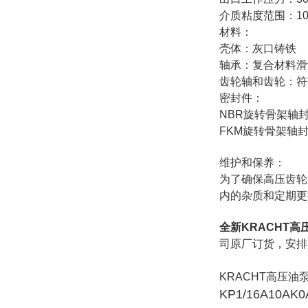
介质粘度范围：10mm 
材料：
壳体：灰口铸铁
轴承：复合材料滑
齿轮轴和齿轮：符合
密封件：
NBR旋转骨架轴封
FKM旋转骨架轴封
维护和保养：
为了确保高压齿轮
内的杂质和定期更
全新KRACHT高压油泵
司原厂订货，安排
KRACHT高压油
KP1/16A10AK0