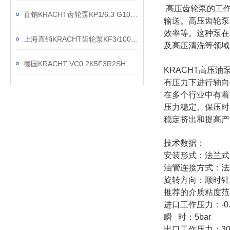
高压齿轮泵的工
直销KRACHT齿轮泵KP1/6.3 G10A KOA4NL2
输送。高压齿轮泵
效率等。这种泵在
上海直销KRACHT齿轮泵KF3/100F20B N0A 7DP1/197
及高压清洗等领域
德国KRACHT VC0.2K5F3R2SH流量计现货渠道
KRACHT高压油泵
有压力下进行轴向
在多个行业中有着
压力稳定、保压时
稳定挤出和提高产
技术数据：
安装形式：法兰式
油管连接方式：法
旋转方向：顺时针
推荐的介质粘度范围：=
进口工作压力：-0.
瞬 时：5bar
出口工作压力：300