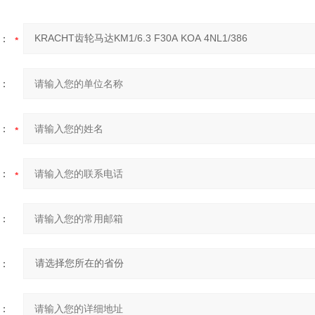
：
：
：
：
：
：
：