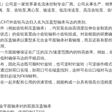
拉克）公司是一家世界著名流体控制专业厂商。公司从事生产、
压阀、泵、齿轮泵,离心泵、输送泵、低压传送泵、高压齿轮泵、齿
ACHT外齿轮马达归入名为压盖型轴承马达的类别。
零件（例如齿轮和压盖轴承），均安装在由高强度拉伸合金制造
化状态）的齿轮装置由小齿轮轴和小齿轮组成。对齿根面的研磨
侧的压盖轴承以重型多元合金平面轴承衬着轴颈，而且还装有那
使用。
一方面能够保证在广泛的压力/速度范围内的特高效率。例如，
较低时确保马达的平稳启动。
分布，因此马达既可顺时针旋转，也可逆时针旋转（可逆操作模
放通过卸荷口实现，卸荷口可在端盖找到，这样可在出口端对马
密封必须为FKM材料。
合在一起并配有公用的供液管线，就能构成一台具有很高分流精
合金平面轴承衬的双面压盖轴承