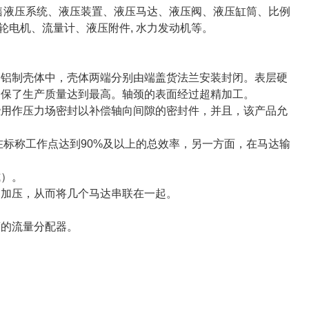
销售液压系统、液压装置、液压马达、液压阀、液压缸筒、比例
轮电机、流量计、液压附件, 水力发动机等。
的铝制壳体中，壳体两端分别由端盖货法兰安装封闭。表层硬
确保了生产质量达到最高。轴颈的表面经过超精加工。
些用作压力场密封以补偿轴向间隙的密封件，并且，该产品允
在标称工作点达到90%及以上的总效率，另一方面，在马达输
式）。
达加压，从而将几个马达串联在一起。
度的流量分配器。