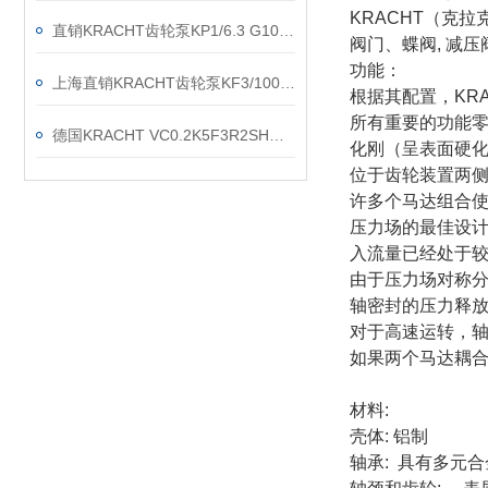
KRACHT（克
直销KRACHT齿轮泵KP1/6.3 G10A KOA4NL2
阀门、蝶阀, 减
功能：
上海直销KRACHT齿轮泵KF3/100F20B N0A 7DP1/197
根据其配置，KR
所有重要的功能
德国KRACHT VC0.2K5F3R2SH流量计现货渠道
化刚（呈表面硬
位于齿轮装置两
许多个马达组合
压力场的最佳设计
入流量已经处于
由于压力场对称
轴密封的压力释
对于高速运转，轴
如果两个马达耦
材料:
壳体: 铝制
轴承: 具有多元