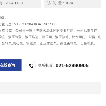
2024-11-21
访 问 量：1624
描述：
轮马达KM1/6.3 F30A KOA 4NL1/386
HT（克拉克）公司是一家世界著名流体控制专业厂商。公司从事生产、
系统、液压装置、液压马达、液压阀、液压缸筒、比例阀门、蝶阀, 减
、齿轮泵,离心泵、输送泵、低压传送泵、高压齿轮泵、齿轮电机、流
附件, 水力发动机等。
021-52990905
在线咨询
联系电话：