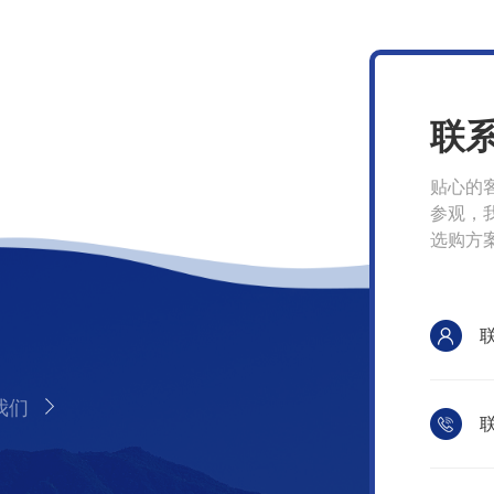
联
贴心的
参观，
选购方
我们
联