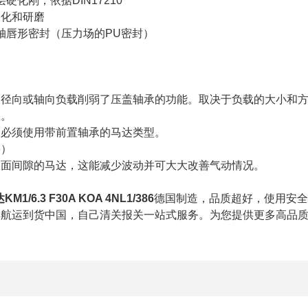
硬化刚，依据DIN17210
和研磨
转轴唇形密封（压力场的PU密封）
部径向或轴向负载削弱了压盖轴承的功能。取决于负载的大小和
载。
，必须使用带前置轴承的马达类型。
要）
根面间隙的马达，这能减少波动并可大大改善气动情况。
1/6.3 F30A KOA 4NL1/386
德国制造，品质超好，使用安全
排航运到货中国，自己清关报关一站式服务。为您提供更多高品