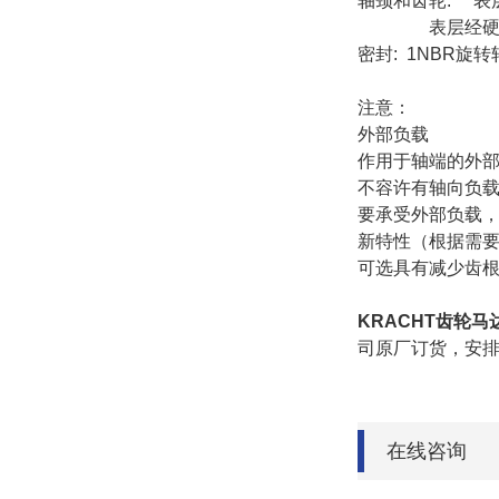
轴颈和齿轮: 表层
表层经硬化
密封: 1NBR旋
注意：
外部负载
作用于轴端的外
不容许有轴向负
要承受外部负载
新特性（根据需
可选具有减少齿
KRACHT齿轮马达KM
司原厂订货，安
在线咨询