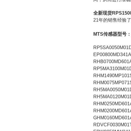
全新现货RPS1500
21年的销售经验
MTS传感器型号
RP5SA0050M01
EP00800MD341A
RHB0700MD601
RP5MA3100M01
RHM1490MP101
RHM0075MP071
RH5MA0050M01
RH5MA0120M01
RHM0250MD601
RHM0200MD601
GHM0160MD601
RDVCF0030M01T