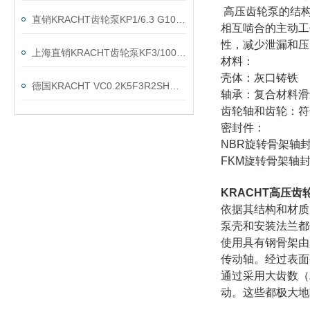
高压齿轮泵的结构
直销KRACHT齿轮泵KP1/6.3 G10A KOA4NL2
相互啮合的主动工
性，减少泄漏和压
上海直销KRACHT齿轮泵KF3/100F20B N0A 7DP1/197
材料：
壳体：灰口铸铁
德国KRACHT VC0.2K5F3R2SH流量计现货渠道
轴承：复合材料滑
齿轮轴和齿轮：符合
密封件：
NBR旋转骨架轴封
FKM旋转骨架轴封
KRACHT高压齿
依据其结构和材质
泵壳和安装法兰都
使用具有钢骨架由
传动轴。经过表面
通过采用大齿数（
动。这些都极大地