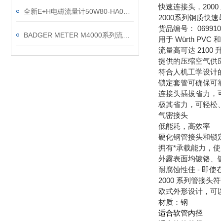
快速连接头，200
全新E+H电磁流量计50W80-HA0A1A10AAAA直销处
2000系列钢质快速
货品编号： 069910
BADGER METER M4000系列流量计特性介绍
用于 Würth PVC
流量高可达 2100 
提供的压缩空气供
符合人机工学设计
锁定套管可确保可
连接头插拔省力，
极其省力，可轻松
气密接头
低能耗，高效率
硬化钢管接头和锁
拥有*承载能力，
外露表面均镀铬、
耐腐蚀性佳 - 即
2000 系列管接头
欧式外形设计，可
材质：钢
适合软管内径