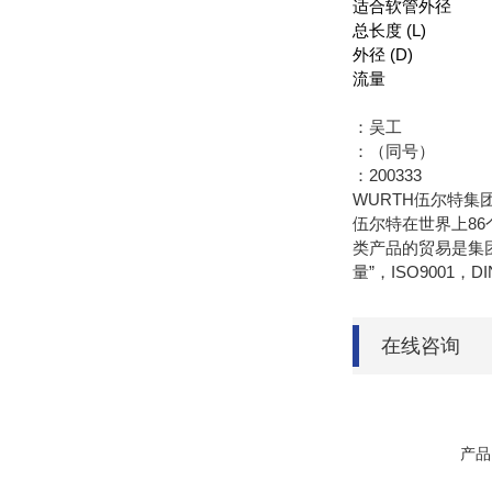
适合软管外径
总长度 (L)
外径 (D)
流量
：吴工
：（同号）
：200333
WURTH伍尔特集
伍尔特在世界上86
类产品的贸易是集
量”，ISO9001，
在线咨询
产品