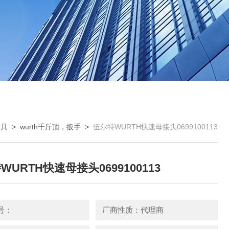
工具
>
wurth千斤顶，扳手
>
伍尔特WURTH快速母接头0699100113
WURTH快速母接头0699100113
号：
厂商性质：代理商