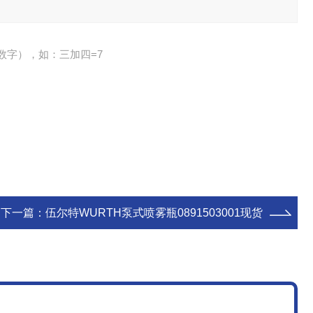
数字），如：三加四=7
下一篇：
伍尔特WURTH泵式喷雾瓶0891503001现货