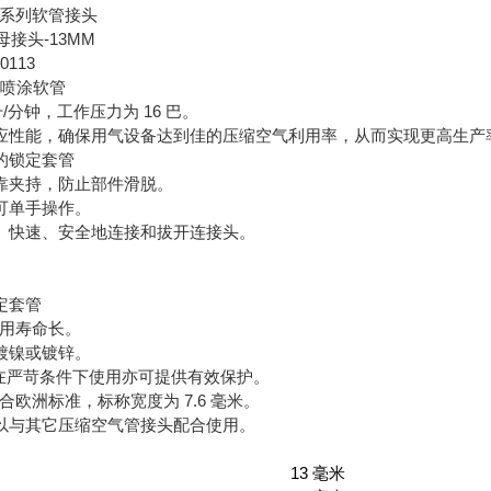
0 系列软管接头
母接头-13MM
0113
 和喷涂软管
升/分钟，工作压力为 16 巴。
应性能，确保用气设备达到佳的压缩空气利用率，从而实现更高生产
的锁定套管
靠夹持，防止部件滑脱。
可单手操作。
、快速、安全地连接和拔开连接头。
定套管
使用寿命长。
镀镍或镀锌。
使在严苛条件下使用亦可提供有效保护。
符合欧洲标准，标称宽度为 7.6 毫米。
以与其它压缩空气管接头配合使用。
13 毫米