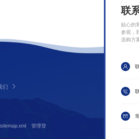
联
贴心的
参观，
选购方
我们
联
常
sitemap.xml
管理登