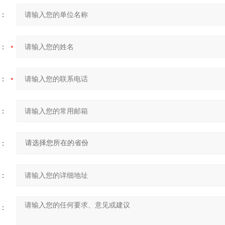
：
：
：
：
：
：
：