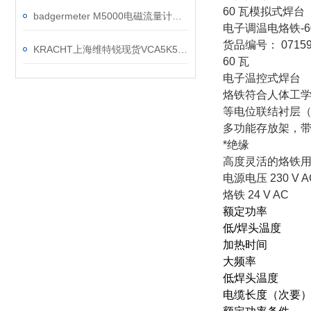
60 瓦模拟式焊台
badgermeter M5000电磁流量计安装使用注意事项
电子调温电烙铁-6
货品编号： 07159
KRACHT上海维特锐现货VCA5K5F3R1SH流量计
60 瓦
电子温控式焊台
烙铁符合人体工
等电位联结衬层
多功能存放架，
*绝缘
高度灵活的烙铁用耐热
电源电压 230 V AC
烙铁 24 V AC
额定功率
低/焊头温度
加热时间
大频率
低焊头温度
电缆长度（次要