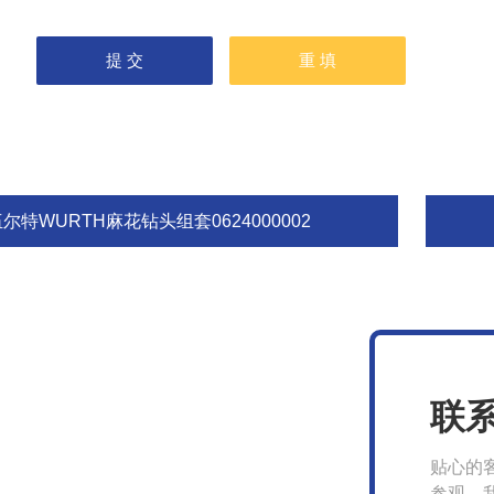
尔特WURTH麻花钻头组套0624000002
联
贴心的
参观，