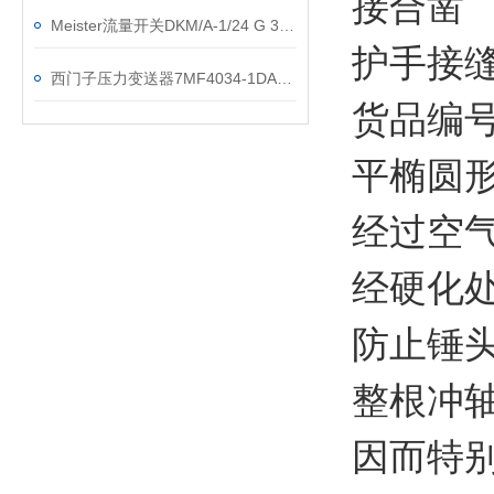
接合凿
Meister流量开关DKM/A-1/24 G 3/4 VA检测原理
护手接
西门子压力变送器7MF4034-1DA00-1AC1
货品编号：
平椭圆
经过空
经硬化
防止锤
整根冲
因而特