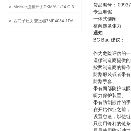
货品编号： 09937
Meister流量开关DKM/A-1/24 G 3/4 VA检测原理
专业电锯
一体式链闸
西门子压力变送器7MF4034-1DA00-1AC1
横向链条张力
通知
BG Bau 建议：
作为危险评估的一
遵循制造商提供的
按照制造商的操作
防割服装或者带有
防割手套、
带有面部防护或眼
听力保护装置、
带有防割嵌件的手
在开始作业之前，
设置怠速，以使链
只使用锋利的链条
尽量使用防反冲力