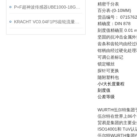
精密千分表
P+F超神波传感器UBE1000-18GM40-SE2-V1
百分表-(0-10MM)
货品编号： 071576
KRACHT VC0.04F1PS齿轮流量计直销渠道
精确度：DIN 878
刻度值精确至 0.01 
坚固的抗冲击金属外
齿条和齿轮均由经过
钳柄由经过硬化处理
可调公差标记
锁定螺丝
探针可更换
随附塑料包
小/大长度量程
刻度值
公差等级
WURTH伍尔特集
伍尔特在世界上86个
贸易是集团的主要业务
ISO14001和 T
伍尔特WURTH集