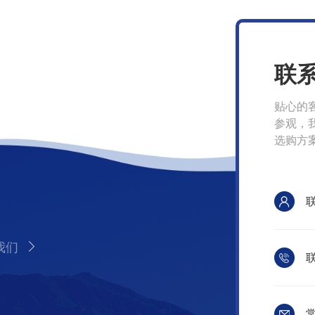
联
贴心的
参观，
选购方
我们
联
常