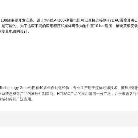
 100罐主要开发安装。设计为4线PT100-测量电阻可以直接连接到HYDAC温度开关ETS
）是可能的。为了适应不同的应用程序和媒体可作为附件至10 bar耐压，镀镍黄铜安
在测量电路的设计。
Technology GmbH)
拥有
40
多年自动化经验，专业生产用于流体过滤技术、液压控制
压系统总成等产品的液压件制造商。
HYDAC
产品的应用范围十分广泛，几乎覆盖各行
领域都得到广泛应用。