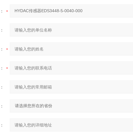
：
：
：
：
：
：
：