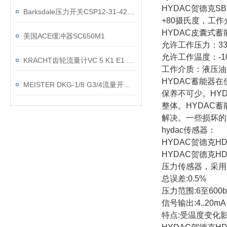
HYDAC贺德克S
Barksdale压力开关CSP12-31-42B工厂渠道
+80摄氏度，工作
HYDAC皮囊式蓄
美国ACE缓冲器SC650M1
允许工作压力：330
允许工作温度：-1
KRACHT齿轮流量计VC 5 K1 E1 P2 SH设备消耗量测量
工作介质：液压油
HYDAC蓄能器
MEISTER DKG-1/8 G3/4流量开关调试期故障原因分析
保养不可少。HY
整体。HYDAC
解决。一些损坏的
hydac传感器：
HYDAC贺德克H
HYDAC贺德克H
压力传感器，采用
总误差:0.5%
压力范围:6至600b
信号输出:4..20mA
特点:受温度变化