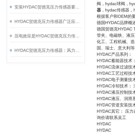
阀，hydac球阀，h
安装HYDAC贺德克压力传感器要注意哪些事项呢？
器
，hydac传感器
根据客户和OEM的
HYDAC贺德克压力传感器广泛应用于各种工业自控环境
德国HYDAC品牌概
德国贺德克HYDAC
管夹、电磁铁、液压
压电效应是HYDAC贺德克压力传感器的主要工作原理
化工、工程机械、造
国、瑞士、意大利等
HYDAC贺德克压力传感器：风力发电设备
HYDAC产品系列：
HYDAC蓄能器技
HYDAC流体过滤
HYDAC工艺过程
HYDAC电子测量
HYDAC冷却技术
HYDAC液压控制
HYDAC液压、润
HYDAC管道安装
HYDAC其它： 
询价请联系吴工
HYDAC
HYDAC