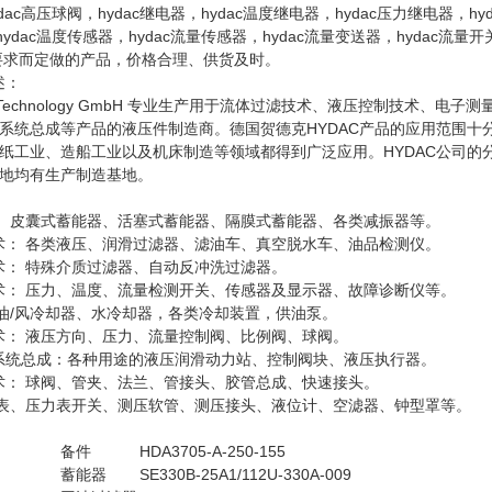
ydac高压球阀，hydac继电器，hydac温度继电器，hydac压力继电器，hy
，hydac温度传感器，hydac流量传感器，hydac流量变送器，hydac
要求而定做的产品，价格合理、供货及时。
述：
 Technology GmbH 专业生产用于流体过滤技术、液压控制技术
系统总成等产品的液压件制造商。德国贺德克HYDAC产品的应用范围
纸工业、造船工业以及机床制造等领域都得到广泛应用。HYDAC公司的
地均有生产制造基地。
术： 皮囊式蓄能器、活塞式蓄能器、隔膜式蓄能器、各类减振器等。
技术： 各类液压、润滑过滤器、滤油车、真空脱水车、油品检测仪。
技术： 特殊介质过滤器、自动反冲洗过滤器。
技术： 压力、温度、流量检测开关、传感器及显示器、故障诊断仪等。
： 油/风冷却器、水冷却器，各类冷却装置，供油泵。
技术： 液压方向、压力、流量控制阀、比例阀、球阀。
滑系统总成：各种用途的液压润滑动力站、控制阀块、液压执行器。
技术： 球阀、管夹、法兰、管接头、胶管总成、快速接头。
压力表、压力表开关、测压软管、测压接头、液位计、空滤器、钟型罩等。
备件
HDA3705-A-250-155
蓄能器
SE330B-25A1/112U-330A-009