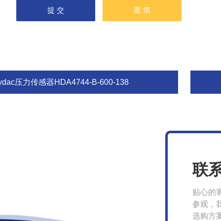
ydac压力传感器HDA4744-B-600-138
联
贴心的
参观，
选购方