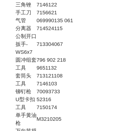
三角锉
7146122
手工刀
7156621
气管
069990135 061
分离器
714524115
公制开口
扳手-
713304067
WS6x7
圆冲组套
796 902 218
工具
9651132
套筒头
713121108
工具
7146103
铆钉枪
70093733
U型卡扣
52316
工具
7150174
单手黄油
M3210205
枪