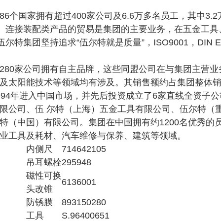
86个国家拥有超过400家公司及6.6万多名员工，其中3.
元。连接装配类产品的贸易是集团的主要业务，在五金工具
伍尔特集团坚持追求“伍尔特就是质量”，ISO9001，DIN E
280家公司拥有自主品牌，这些同盟公司在与集团主营
及太阳能技术等领域均有涉及。其销售额约占集团整体销
994年进入中国市场，并先后投资成立了6家直线全资子
限公司、伍 尔特（上海）五金工具有限公司、伍尔特（
特（中国）有限公司。集团在中国拥有约1200名优秀的员
业工具及耗材、汽车维修与保养、建筑等领域。
内侧尺
714642105
吊耳螺栓
295948
磁性可换
6136001
头改锥
防锈膜
893150280
工具
S.96400651