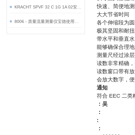
快速、简便地测
KRACHT SPVF 32 C 1G 1A 02安全溢流阀的调压方法
大大节省时间
8006 - 质量流量测量仪宝德使用功能
各个伸缩段为圆
极其坚固和耐扭
带水平和垂直水
能够确保合理地
测量尺经过涂层
读数非常精确，
读数窗口带有放
会放大数字，便
通知
符合 EEC 二
：吴
：
:
：