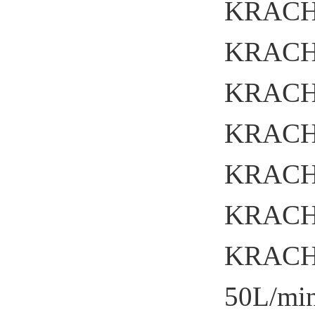
KRAC
KRAC
KRACH
KRACH
KRACH
KRACH
KRAC
50L/m