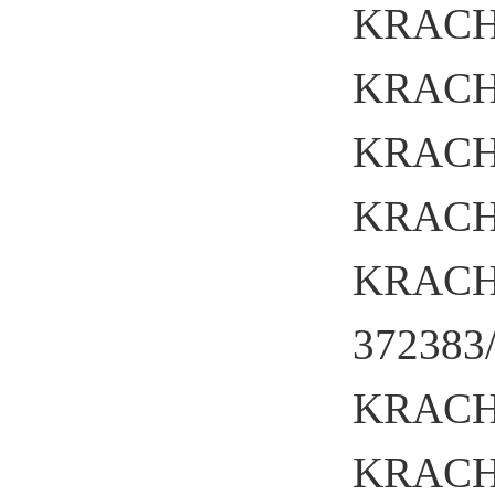
KRACH
KRAC
KRACH
KRACH
KRACH
372383
KRACH
KRACH