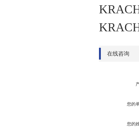
KRACH
KRAC
在线咨询
您的
您的