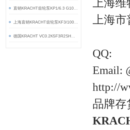
上海维
直销KRACHT齿轮泵KP1/6.3 G10A KOA4NL2
上海市普
上海直销KRACHT齿轮泵KF3/100F20B N0A 7DP1/197
德国KRACHT VC0.2K5F3R2SH流量计现货渠道
QQ:
Email:
http:/
品牌存
KRA