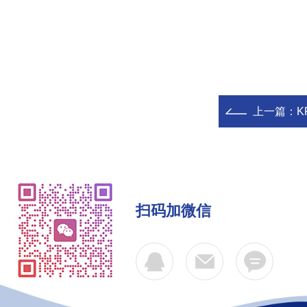
上一篇：
K
扫码加微信