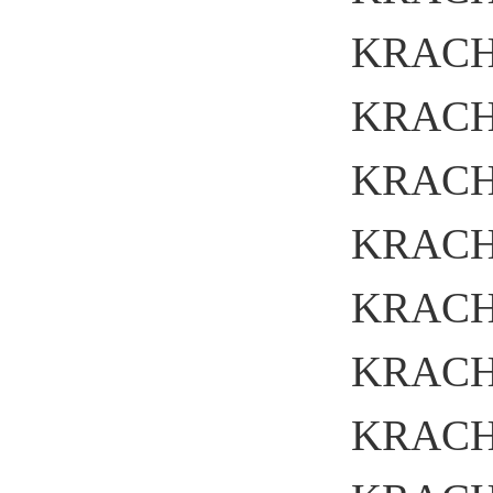
KRACH
KRACH
KRACHT
KRACH
KRACH
KRACH
KRACH