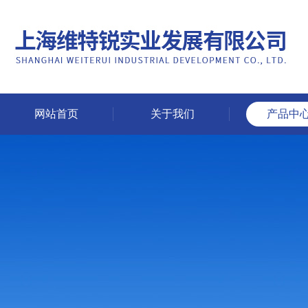
网站首页
关于我们
产品中