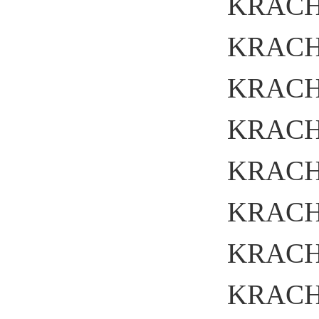
KRAC
KRAC
KRAC
KRACH
KRACH
KRACH
KRACH
KRACH