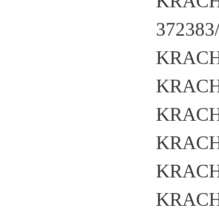
KRACH
372383
KRACH
KRAC
KRAC
KRAC
KRACH
KRACH