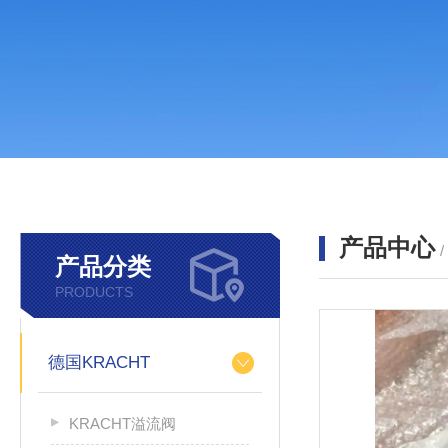
产品中心
产品分类
PRODUCTS
德国KRACHT
KRACHT溢流阀