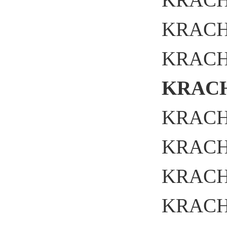
KRAC
KRACH
KRACH
KRACH
KRACH
KRACH
KRAC