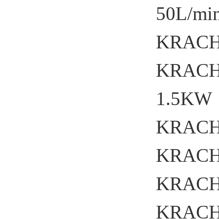
50L/m
KRAC
KRACH
1.5KW
KRACH
KRACH
KRACH
KRACHT