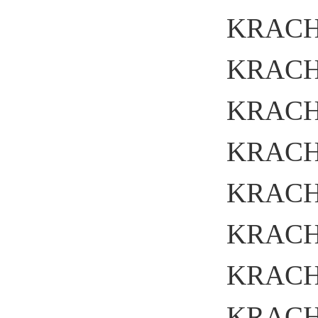
KRACH
KRACH
KRACH
KRAC
KRACH
KRACH
KRACH
KRACH