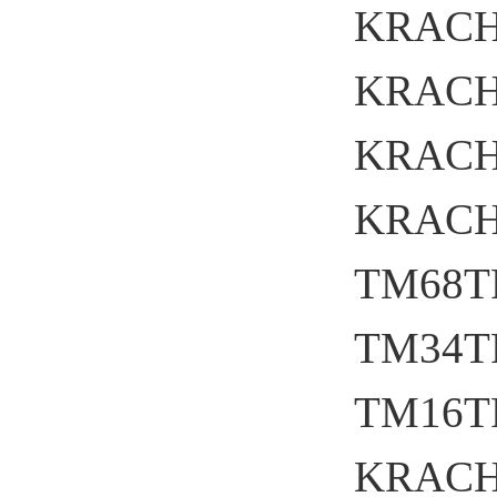
KRACH
KRACH
KRACH
KRACH
TM68T
TM34
TM16
KRACH