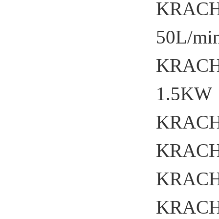
KRAC
50L/m
KRACH
1.5KW
KRAC
KRAC
KRACH
KRACH