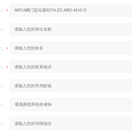
：
：
：
：
：
：
：