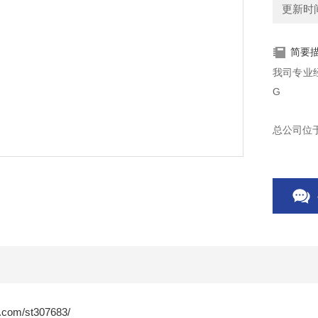
更新时间：
简要
我司专业经
G
总公司位
RCA控制
.com/st307683/