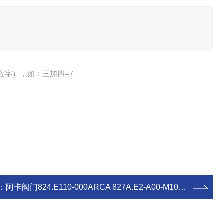
数字），如：三加四=7
：
阿卡阀门824.E110-000ARCA 827A.E2-A00-M10-G定位器