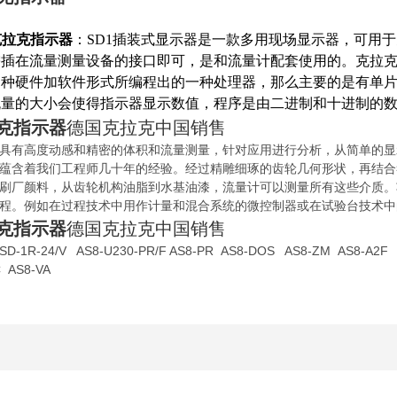
克拉克指示器
：SD1插装式显示器是一款多用现场显示器，可用于克
插在流量测量设备的接口即可，是和流量计配套使用的。克拉克指示器
是种硬件加软件形式所编程出的一种处理器，那么主要的是有单
流量的大小会使得指示器显示数值，程序是由二进制和十进制的
拉克指示器
德国克拉克中国销售
具有高度动感和精密的体积和流量测量，
针对应用进行分析，从简单的显
蕴含着我们工程师几十年的经验。经过精雕细琢的齿轮几何形状，再结合
刷厂颜料，从齿轮机构油脂到水基油漆，
流量计可以测量所有这些介质。
程。例如在过程技术中用作计量和混合系统的微控制器
或在试验台技术中
拉克指示器
德国克拉克中国销售
R-24/V AS8-U230-PR/F AS8-PR AS8-DOS AS8-ZM AS8-A2
 AS8-VA