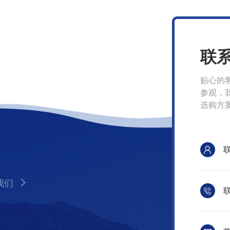
联
贴心的
参观，
选购方
我们
联