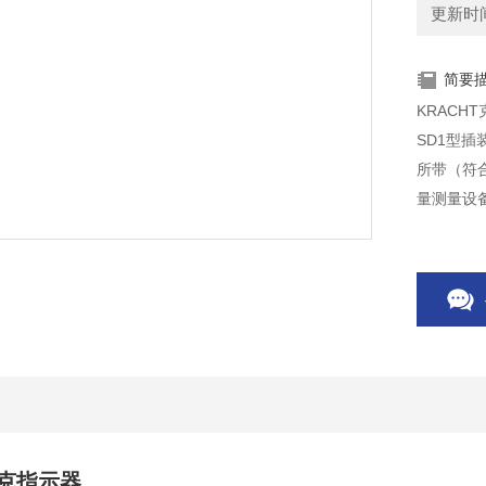
更新时间：
简要
KRACH
SD1型
所带（符合
量测量设
拉克指示器