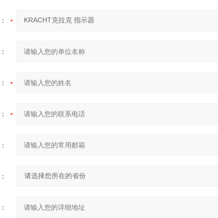
：
：
：
：
：
：
：