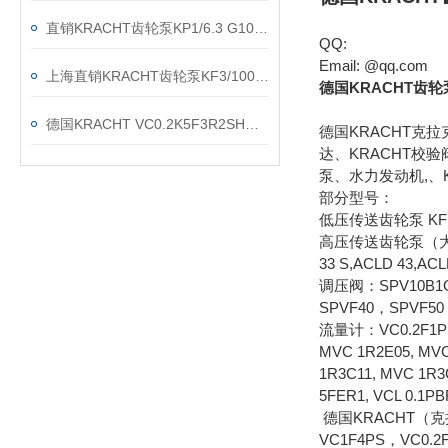
直销KRACHT齿轮泵KP1/6.3 G10A KOA4NL2
QQ:
Email: @qq.com
上海直销KRACHT齿轮泵KF3/100F20B N0A 7DP1/197
德国KRACHT齿轮泵
德国KRACHT VC0.2K5F3R2SH流量计现货渠道
德国KRACHT克
达、KRACHT校验
泵、水力发动机,、K
部分型号：
低压传送齿轮泵 KF 0/0
高压传送齿轮泵（大于25BAR
33 S,ACLD 43,AC
调压阀：SPV10B1G
SPVF40，SPVF50
流量计：VC0.2F1PS，
MVC 1R2E05, MVC
1R3C11, MVC 1R3
5FER1, VCL 0.1P
德国KRACHT（
VC1F4PS，VC0.2F1