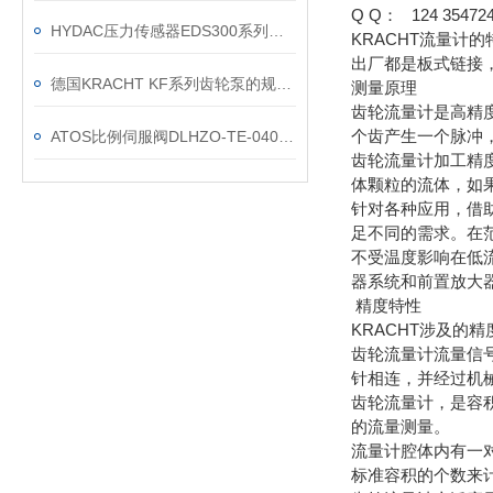
Q Q： 124 354724
HYDAC压力传感器EDS300系列故障检测方法
KRACHT流量计
出厂都是板式链接
德国KRACHT KF系列齿轮泵的规格参数及旋转方向
测量原理
齿轮流量计是高精
个齿产生一个脉冲
ATOS比例伺服阀DLHZO-TE-040-L73调试说明
齿轮流量计加工精
体颗粒的流体，如
针对各种应用，借
足不同的需求。在
不受温度影响在低
器系统和前置放大
精度特性
KRACHT涉及的
齿轮流量计流量信
针相连，并经过机
齿轮流量计，是容
的流量测量。
流量计腔体内有一
标准容积的个数来