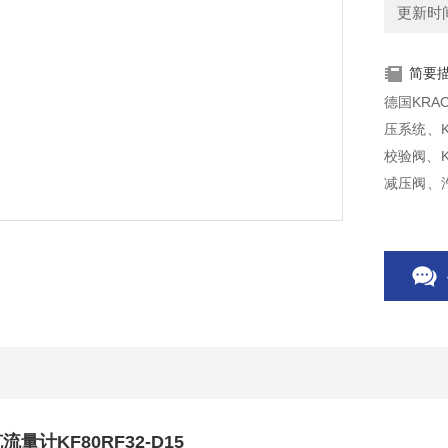
更新时间：
简要
德国KRA
压系统、K
校验阀、K
减压阀、汽
量KF63RF
流量计KF80RF32-D15