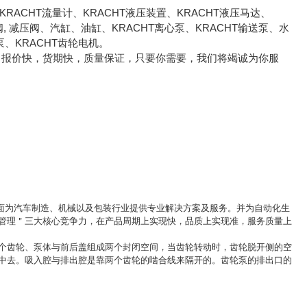
RACHT流量计、KRACHT液压装置、KRACHT液压马达、
蝶阀, 减压阀、汽缸、油缸、KRACHT离心泵、KRACHT输送泵、水
轮泵、KRACHT齿轮电机。
。报价快，货期快，质量保证，只要你需要，我们将竭诚为你服
方面为汽车制造、机械以及包装行业提供专业解决方案及服务。并为自动化生
管理＂三大核心竞争力，在产品周期上实现快，品质上实现准，服务质量上
个齿轮、泵体与前后盖组成两个封闭空间，当齿轮转动时，齿轮脱开侧的空
中去。吸入腔与排出腔是靠两个齿轮的啮合线来隔开的。齿轮泵的排出口的