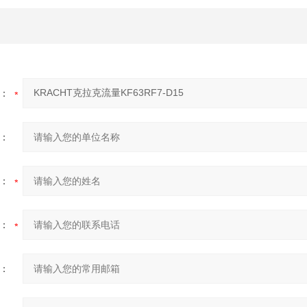
：
：
：
：
：