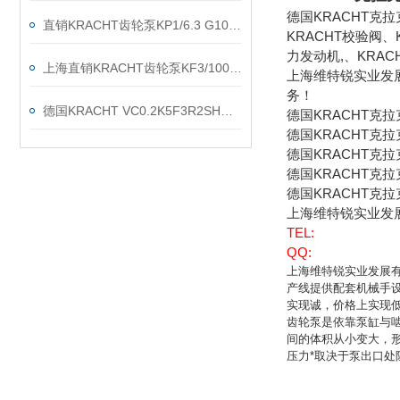
德国KRACHT克
直销KRACHT齿轮泵KP1/6.3 G10A KOA4NL2
KRACHT校验阀、
力发动机,、KRAC
上海直销KRACHT齿轮泵KF3/100F20B N0A 7DP1/197
上海维特锐实业发
务！
德国KRACHT VC0.2K5F3R2SH流量计现货渠道
德国KRACHT克
德国KRACHT克拉
德国KRACHT克拉
德国KRACHT克拉
德国KRACHT克
上海维特锐实业发
TEL:
QQ:
上海维特锐实业发展
产线提供配套机械手
实现诚，价格上实现
齿轮泵是依靠泵缸与
间的体积从小变大，
压力*取决于泵出口处