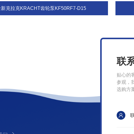
新克拉克KRACHT齿轮泵KF50RF7-D15
联
贴心的
参观，
选购方