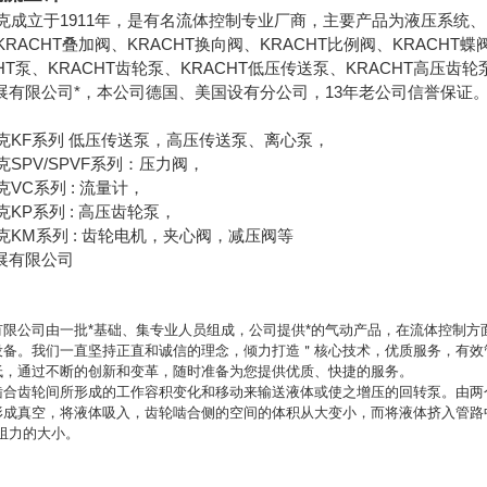
拉克成立于1911年，是有名流体控制专业厂商，主要产品为液压系统、K
KRACHT叠加阀、KRACHT换向阀、KRACHT比例阀、KRACHT
HT泵、KRACHT齿轮泵、KRACHT低压传送泵、KRACHT高压齿
展有限公司*，本公司德国、美国设有分公司，13年老公司信誉保证
拉克KF系列 低压传送泵，高压传送泵、离心泵，
克SPV/SPVF系列：压力阀，
克VC系列 : 流量计，
克KP系列 : 高压齿轮泵，
拉克KM系列 : 齿轮电机，夹心阀，减压阀等
展有限公司
有限公司由一批*基础、集专业人员组成，公司提供*的气动产品，在流体控制
设备。我们一直坚持正直和诚信的理念，倾力打造＂核心技术，优质服务，有效
低，通过不断的创新和变革，随时准备为您提供优质、快捷的服务。
啮合齿轮间所形成的工作容积变化和移动来输送液体或使之增压的回转泵。由两
形成真空，将液体吸入，齿轮啮合侧的空间的体积从大变小，而将液体挤入管路
阻力的大小。