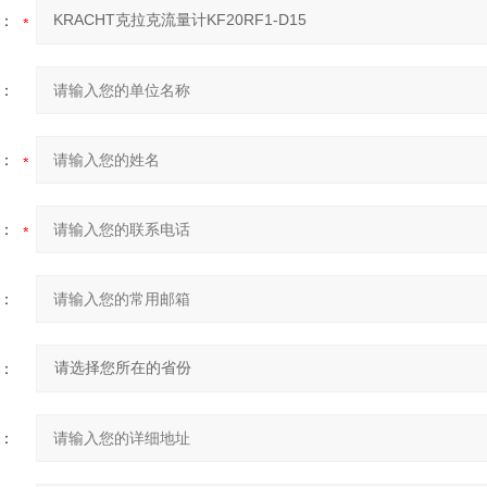
：
：
：
：
：
：
：