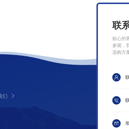
联
贴心的
参观，
选购方
我们
联
常